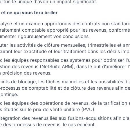
tunité unique d'avoir un impact significatif.
et ce qui vous fera briller
nalyse et un examen approfondis des contrats non standard
traitement comptable approprié pour les revenus, conform
menter rigoureusement vos conclusions.
uter les activités de clôture mensuelles, trimestrielles et an
urant leur exactitude et leur traitement dans les délais impa
c les équipes responsables des systèmes pour optimiser l'ut
tion des revenus (NetSuite ARM), dans le but d’améliorer l'
a précision des revenus.
points de blocage, les tâches manuelles et les possibilités d
processus de comptabilité et de clôture des revenus afin de
continue.
c les équipes des opérations de revenus, de la tarification 
 études sur le prix de vente unitaire (PVU).
intégration des revenus liés aux fusions-acquisitions afin d'
ide des processus de revenus, le cas échéant.