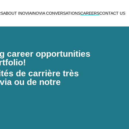
RS
ABOUT INOVIA
INOVIA CONVERSATIONS
CAREERS
CONTACT US
ng career opportunities
tfolio!
és de carrière très
via ou de notre