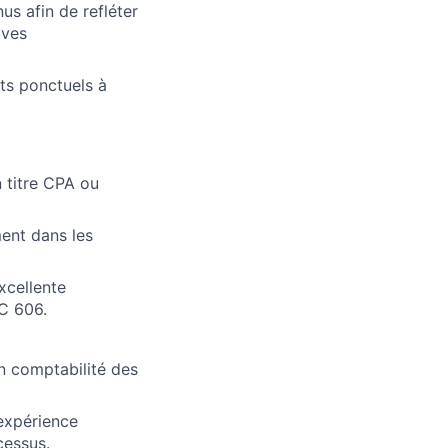
us afin de refléter
ives
ets ponctuels à
 titre CPA ou
ent dans les
xcellente
C 606.
en comptabilité des
 expérience
cessus.