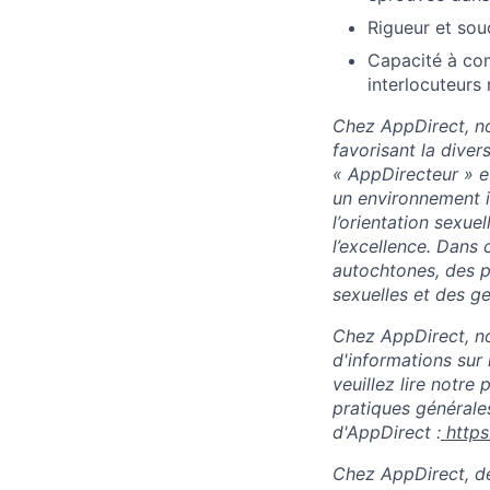
Rigueur et souc
Capacité à co
interlocuteurs
Chez AppDirect, no
favorisant la diver
« AppDirecteur » e
un environnement in
l’orientation sexuel
l’excellence. Dans
autochtones, des p
sexuelles et des ge
Chez AppDirect, nou
d'informations sur 
veuillez lire notre
pratiques générales
d'AppDirect :
http
Chez AppDirect, des