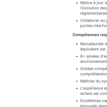
Mettre à jour l
l'évolution de
réglementaires
Collaborer au 
portée interfon
Compétences req
Baccalauréat e
équivalent est
6+ années d'ex
environnement
Solides compét
compréhension
Maîtrise du s
L'expérience e
achats est co
Excellentes ca
éprouvée dans 