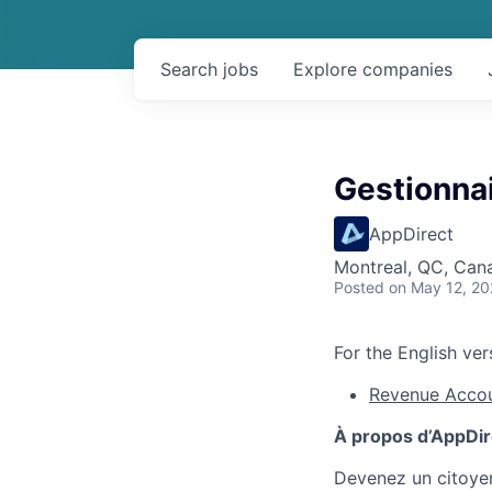
Search
jobs
Explore
companies
Gestionna
AppDirect
Montreal, QC, Can
Posted
on May 12, 2
For the English vers
Revenue Acco
À propos d’AppDir
Devenez un citoyen