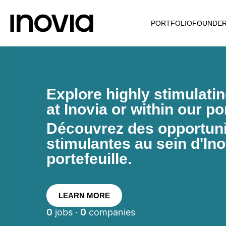
PORTFOLIO
FOUNDE
Explore highly stimulati
at Inovia or within our por
Découvrez des opportunit
stimulantes au sein d'Ino
portefeuille.
LEARN MORE
0
jobs ·
0
companies