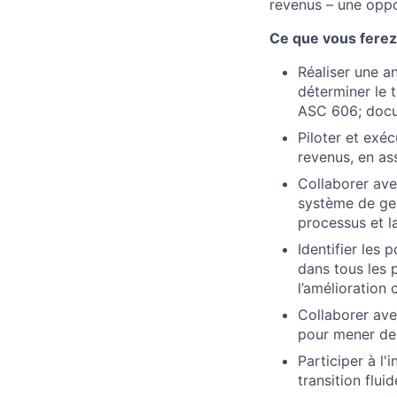
revenus – une oppor
Ce que vous ferez 
Réaliser une a
déterminer le 
ASC 606; docu
Piloter et exéc
revenus, en ass
Collaborer ave
système de ges
processus et l
Identifier les 
dans tous les 
l’amélioration 
Collaborer ave
pour mener des
Participer à l'
transition flu