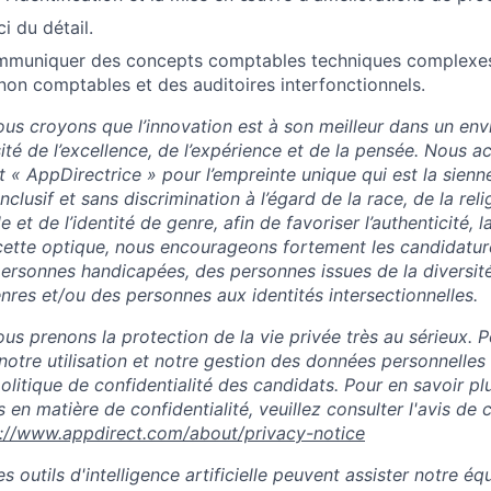
i du détail.
mmuniquer des concepts comptables techniques complexe
 non comptables et des auditoires interfonctionnels.
us croyons que l’innovation est à son meilleur dans un en
sité de l’excellence, de l’expérience et de la pensée. Nous 
t « AppDirectrice » pour l’empreinte unique qui est la sienn
clusif et sans discrimination à l’égard de la race, de la relig
le et de l’identité de genre, afin de favoriser l’authenticité, la
 cette optique, nous encourageons fortement les candidatu
ersonnes handicapées, des personnes issues de la diversité
nres et/ou des personnes aux identités intersectionnelles.
s prenons la protection de la vie privée très au sérieux. P
notre utilisation et notre gestion des données personnelles
 politique de confidentialité des candidats. Pour en savoir pl
 en matière de confidentialité, veuillez consulter l'avis de c
s://www.appdirect.com/about/privacy-notice
 outils d'intelligence artificielle peuvent assister notre éq