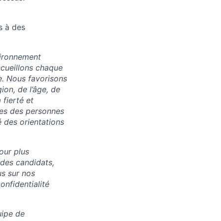
s à des
vironnement
accueillons chaque
e. Nous favorisons
ion, de l’âge, de
 fierté et
res des personnes
 des orientations
our plus
 des candidats,
us sur nos
onfidentialité
uipe de