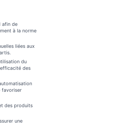
 afin de
ément à la norme
nuelles liées aux
rtis.
ilisation du
efficacité des
'automatisation
 favoriser
et des produits
assurer une