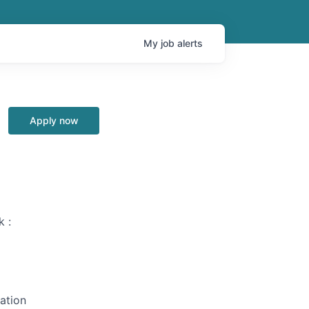
My
job
alerts
Apply now
k :
ation