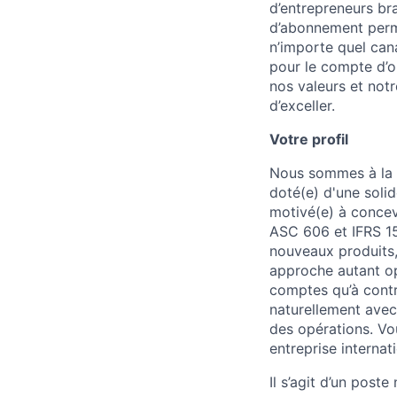
d’entrepreneurs br
d’abonnement perme
n’importe quel can
pour le compte d’o
nos valeurs et notr
d’exceller.
Votre profil
Nous sommes à la r
doté(e) d'une solid
motivé(e) à concev
ASC 606 et IFRS 15
nouveaux produits,
approche autant opé
comptes qu’à contr
naturellement avec
des opérations. Vo
entreprise internat
Il s’agit d’un post