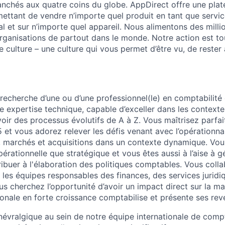
anchés aux quatre coins du globe. AppDirect offre une pla
ttant de vendre n’importe quel produit en tant que service
al et sur n’importe quel appareil. Nous alimentons des mill
rganisations de partout dans le monde. Notre action est to
e culture – une culture qui vous permet d’être vu, de rester
echerche d’une ou d’une professionnel(le) en comptabilité
e expertise technique, capable d’exceller dans les contexte
oir des processus évolutifs de A à Z. Vous maîtrisez parfa
 et vous adorez relever les défis venant avec l’opérationna
 marchés et acquisitions dans un contexte dynamique. Vou
rationnelle que stratégique et vous êtes aussi à l’aise à gé
ibuer à l'élaboration des politiques comptables. Vous coll
 les équipes responsables des finances, des services juridi
us cherchez l’opportunité d’avoir un impact direct sur la m
ionale en forte croissance comptabilise et présente ses rev
e névralgique au sein de notre équipe internationale de comp