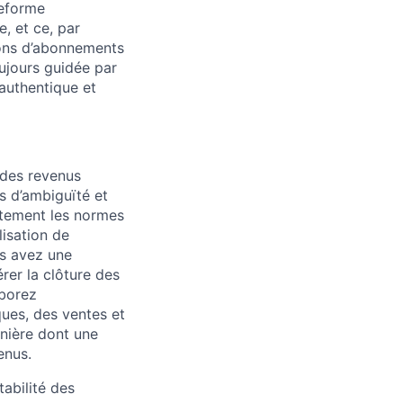
teforme
, et ce, par
ions d’abonnements
ujours guidée par
 authentique et
 des revenus
s d’ambiguïté et
itement les normes
lisation de
s avez une
rer la clôture des
aborez
ques, des ventes et
anière dont une
enus.
tabilité des