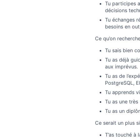
Tu participes 
décisions tech
Tu échanges ré
besoins en out
Ce qu’on recherche
Tu sais bien c
Tu as déjà guid
aux imprévus.
Tu as de l’exp
PostgreSQL, E
Tu apprends vi
Tu as une très
Tu as un diplô
Ce serait un plus si
T’as touché à 