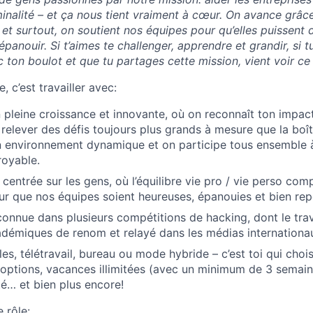
inalité – et ça nous tient vraiment à cœur. On avance grâce
, et surtout, on soutient nos équipes pour qu’elles puissent 
épanouir. Si t’aimes te challenger, apprendre et grandir, si 
 ton boulot et que tu partages cette mission, vient voir ce 
e, c’est travailler avec:
 pleine croissance et innovante, où on reconnaît ton impac
relever des défis toujours plus grands à mesure que la boît
n environnement dynamique et on participe tous ensemble 
royable.
centrée sur les gens, où l’équilibre vie pro / vie perso com
our que nos équipes soient heureuses, épanouies et bien re
onnue dans plusieurs compétitions de hacking, dont le trava
démiques de renom et relayé dans les médias internationa
les, télétravail, bureau ou mode hybride – c’est toi qui choi
k options, vacances illimitées (avec un minimum de 3 semain
é… et bien plus encore!
 rôle: