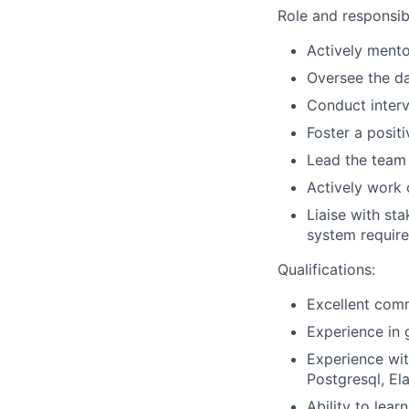
Role and responsibi
Actively mento
Oversee the d
Conduct interv
Foster a posit
Lead the team 
Actively work 
Liaise with st
system requir
Qualifications:
Excellent comm
Experience in 
Experience wit
Postgresql, El
Ability to lear