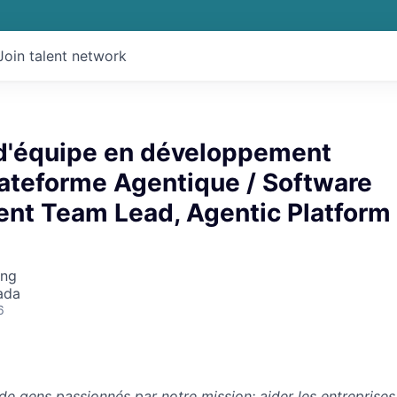
Join talent network
 d'équipe en développement
Plateforme Agentique / Software
nt Team Lead, Agentic Platform
ing
ada
6
de gens passionnés par notre mission: aider les entreprises