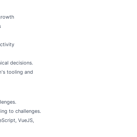
growth
s
tivity
cal decisions.
's tooling and
lenges.
ing to challenges.
eScript, VueJS,