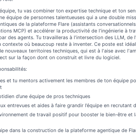
’équipe, tu vas combiner ton expertise technique et ton sen
e équipe de personnes talentueuses qui a une double missi
ntiques de la plateforme Flare (assistants conversationnels
ions MCP) et accélérer la productivité de l'ingénierie à tr
ar des agents. Tu travailleras à l'intersection des LLM, de l'
n contexte où beaucoup reste à inventer. Ce poste est idéa
e nouveaux territoires techniques, qui est à l'aise avec l'a
ect sur la façon dont on construit et livre du logiciel.
ponsabilités:
s et tu mentors activement les membres de ton équipe pou
t
otidien d’une équipe de pros techniques
ux entrevues et aides à faire grandir l’équipe en recrutant 
vironnement de travail positif pour booster le bien-être et 
quipe dans la construction de la plateforme agentique de Fla