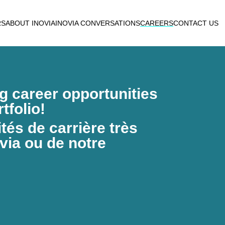
RS
ABOUT INOVIA
INOVIA CONVERSATIONS
CAREERS
CONTACT US
ng career opportunities
tfolio!
és de carrière très
via ou de notre