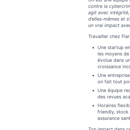
contre la cybercrim
agit avec intégrité
d’elles-mêmes et s’
un vrai impact avec
Travailler chez Flar
Une startup en
les moyens de 
évolue dans u
croissance inc
Une entreprise 
on fait tout p
Une équipe rec
des revues aca
Horaires flexib
friendly, stoc
assurance sant
Ton impact dans ce