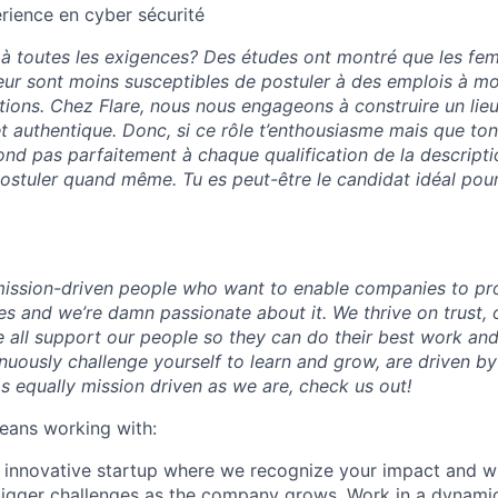
érience en cyber sécurité
à toutes les exigences? Des études ont montré que les fe
ur sont moins susceptibles de postuler à des emplois à m
ations. Chez Flare, nous nous engageons à construire un lieu
f et authentique. Donc, si ce rôle t’enthousiasme mais que to
nd pas parfaitement à chaque qualification de la descripti
ostuler quand même. Tu es peut-être le candidat idéal pou
mission-driven people who want to enable companies to pr
es and we’re damn passionate about it. We thrive on trust, 
e all support our people so they can do their best work and
inuously challenge yourself to learn and grow, are driven b
s equally mission driven as we are, check us out!
eans working with:
 innovative startup where we recognize your impact and w
bigger challenges as the company grows. Work in a dynami