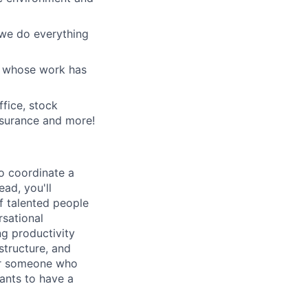
 we do everything
d whose work has
ffice, stock
nsurance and more!
to coordinate a
ad, you'll
f talented people
rsational
g productivity
structure, and
for someone who
wants to have a