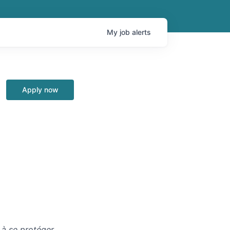
My
job
alerts
Apply now
 à se protéger