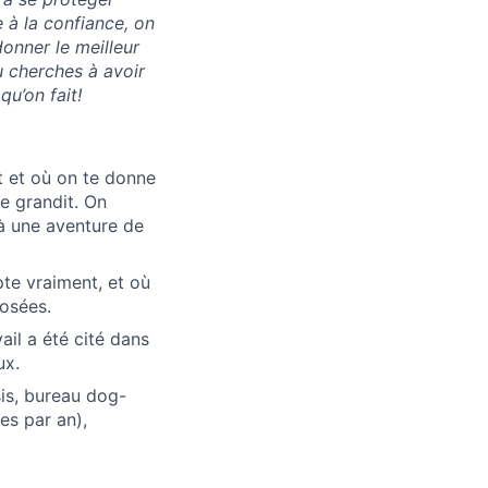
 à la confiance, on
donner le meilleur
tu cherches à avoir
qu’on fait!
t et où on te donne
e grandit. On
à une aventure de
pte vraiment, et où
posées.
il a été cité dans
ux.
sis, bureau dog-
es par an),