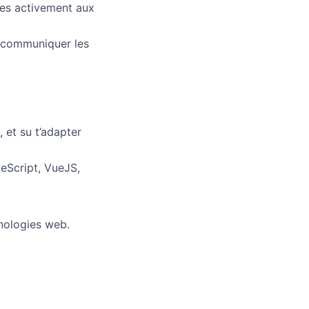
ipes activement aux
n communiquer les
, et su t’adapter
peScript, VueJS,
nologies web.