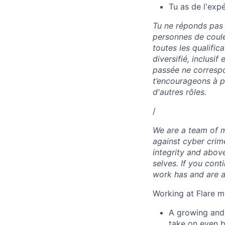
Tu as de l'exp
Tu ne réponds pas 
personnes de coule
toutes les qualific
diversifié, inclusi
passée ne correspo
t’encourageons à p
d'autres rôles.
/
We are a team of 
against cyber crim
integrity and abov
selves. If you cont
work has and are a
Working at Flare m
A growing and
take on even 