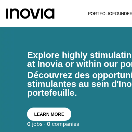
PORTFOLIO
FOUNDE
Explore highly stimulati
at Inovia or within our por
Découvrez des opportunit
stimulantes au sein d'Ino
portefeuille.
LEARN MORE
0
jobs ·
0
companies