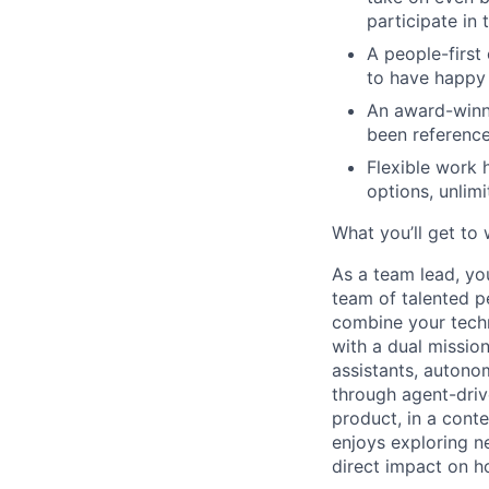
participate in
A people-first
to have happy
An award-winn
been reference
Flexible work 
options, unlim
What you’ll get to
As a team lead, you
team of talented p
combine your techn
with a dual mission
assistants, autono
through agent-drive
product, in a cont
enjoys exploring n
direct impact on h