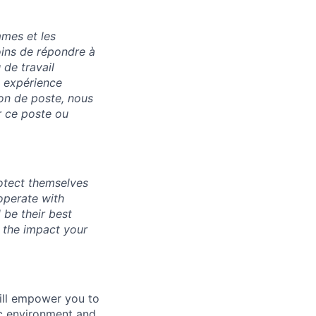
mmes et les
oins de répondre à
 de travail
n expérience
on de poste, nous
r ce poste ou
otect themselves
operate with
 be their best
y the impact your
ill empower you to
c environment and