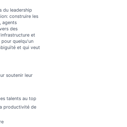
s du leadership
on: construire les
, agents
avers des
infrastructure et
l pour quelqu'un
mbiguïté et qui veut
r soutenir leur
des talents au top
la productivité de
re