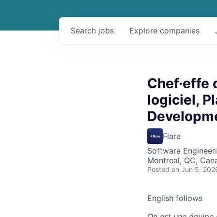
Search
jobs
Explore
companies
Chef·effe
logiciel, 
Developme
Flare
Software Engineer
Montreal, QC, Can
Posted
on Jun 5, 202
English follows
On est une équipe 