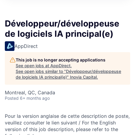
Développeur/développeuse
de logiciels IA principal(e)
AppDirect
This job is no longer accepting applications
See open jobs at
AppDirect
.
See open jobs similar to "
Développeur/développeuse
de logiciels IA principal(e)
"
Inovia Capital
.
Montreal, QC, Canada
Posted
6+ months ago
Pour la version anglaise de cette description de poste,
veuillez consulter le lien suivant / For the English
version of this job description, please refer to the