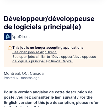
Développeur/développeuse
de logiciels principal(e)
AppDirect
This job is no longer accepting applications
See open jobs at
AppDirect
.
See open jobs similar to "
Développeur/développeuse
de logiciels principal(e)
"
Inovia Capital
.
Montreal, QC, Canada
Posted
6+ months ago
Pour la version anglaise de cette description de
poste, veuillez consulter le lien suivant / For the
English version of this job description, please refer