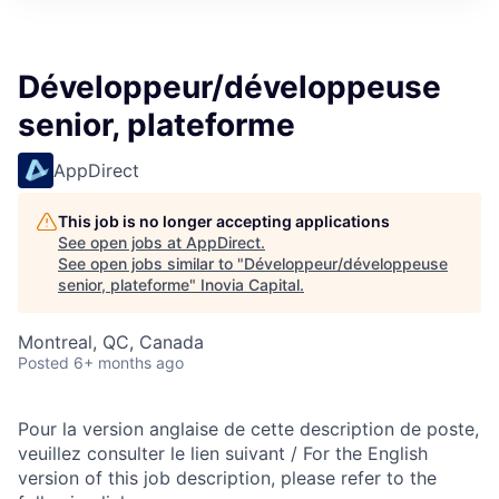
Développeur/développeuse
senior, plateforme
AppDirect
This job is no longer accepting applications
See open jobs at
AppDirect
.
See open jobs similar to "
Développeur/développeuse
senior, plateforme
"
Inovia Capital
.
Montreal, QC, Canada
Posted
6+ months ago
Pour la version anglaise de cette description de poste,
veuillez consulter le lien suivant / For the English
version of this job description, please refer to the