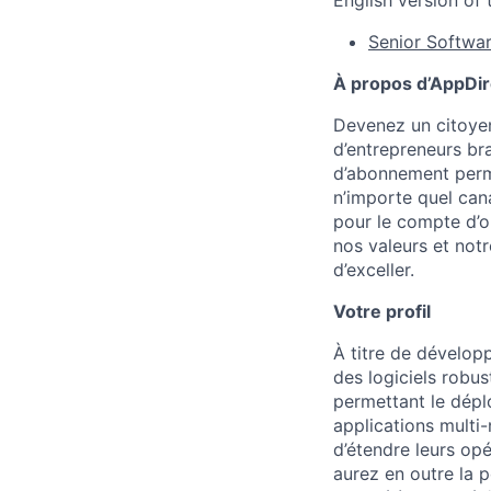
English version of t
Senior Softwa
À propos d’AppDir
Devenez un citoyen
d’entrepreneurs br
d’abonnement perme
n’importe quel can
pour le compte d’o
nos valeurs et notr
d’exceller.
Votre profil
À titre de dévelop
des logiciels robu
permettant le dépl
applications multi-
d’étendre leurs op
aurez en outre la 