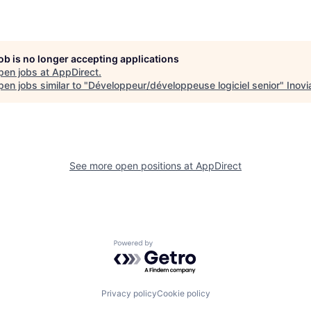
job is no longer accepting applications
pen jobs at
AppDirect
.
en jobs similar to "
Développeur/développeuse logiciel senior
"
Inovi
See more open positions at
AppDirect
Powered by Getro.com
Privacy policy
Cookie policy