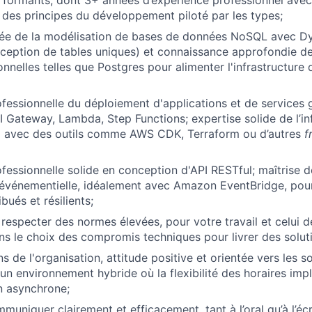
erformants, dont 3+ années d’expérience professionnel ave
e des principes du développement piloté par les types;
cée de la modélisation de bases de données NoSQL avec 
ception de tables uniques) et connaissance approfondie d
onnelles telles que Postgres pour alimenter l'infrastructure
fessionnelle du déploiement d'applications et de services 
Gateway, Lambda, Step Functions; expertise solide de l’inf
) avec des outils comme AWS CDK, Terraform ou d’autres
f
fessionnelle solide en conception d'API RESTful; maîtrise 
événementielle, idéalement avec Amazon EventBridge, pour
bués et résilients;
especter des normes élevées, pour votre travail et celui d
 le choix des compromis techniques pour livrer des soluti
 de l'organisation, attitude positive et orientée vers les so
 un environnement hybride où la flexibilité des horaires imp
 asynchrone;
uniquer clairement et efficacement, tant à l’oral qu’à l’écri