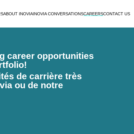
RS
ABOUT INOVIA
INOVIA CONVERSATIONS
CAREERS
CONTACT US
ng career opportunities
tfolio!
és de carrière très
via ou de notre