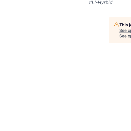
#LI-Hyrbid
This 
See o
See op