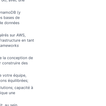
c Go, avec une
DynamoDB (y
es bases de
 de données
gérés sur AWS,
rastructure en tant
rameworks
de la conception de
 construire des
e votre équipe,
ons équilibrées;
lutions; capacité à
lique une
t, au sein