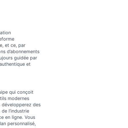
ation
teforme
, et ce, par
ions d’abonnements
ujours guidée par
 authentique et
uipe qui conçoit
utils modernes
us développerez des
de l’industrie
e en ligne. Vous
lan personnalisé,