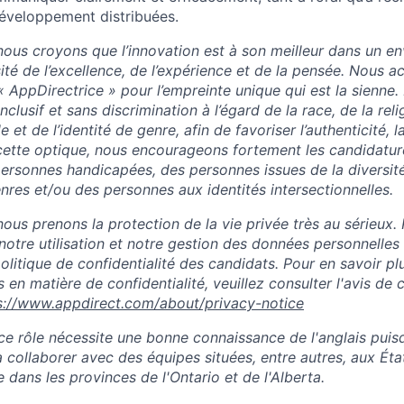
éveloppement distribuées.
ous croyons que l’innovation est à son meilleur dans un e
sité de l’excellence, de l’expérience et de la pensée. Nous 
« AppDirectrice » pour l’empreinte unique qui est la sienne
clusif et sans discrimination à l’égard de la race, de la relig
le et de l’identité de genre, afin de favoriser l’authenticité, la
 cette optique, nous encourageons fortement les candidatu
ersonnes handicapées, des personnes issues de la diversité
nres et/ou des personnes aux identités intersectionnelles.
ous prenons la protection de la vie privée très au sérieux. 
notre utilisation et notre gestion des données personnelles
 politique de confidentialité des candidats. Pour en savoir pl
 en matière de confidentialité, veuillez consulter l'avis de c
s://www.appdirect.com/about/privacy-notice
ce rôle nécessite une bonne connaissance de l'anglais puisq
 collaborer avec des équipes situées, entre autres, aux Éta
e dans les provinces de l'Ontario et de l'Alberta.