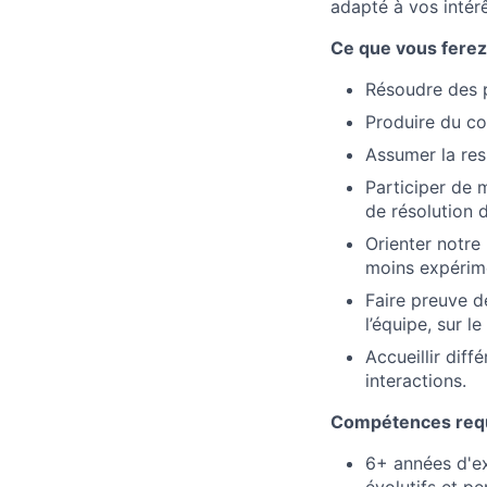
adapté à vos intérê
Ce que vous ferez e
Résoudre des 
Produire du cod
Assumer la resp
Participer de 
de résolution
Orienter notr
moins expérime
Faire preuve de
l’équipe, sur l
Accueillir diff
interactions.
Compétences req
6+ années d'ex