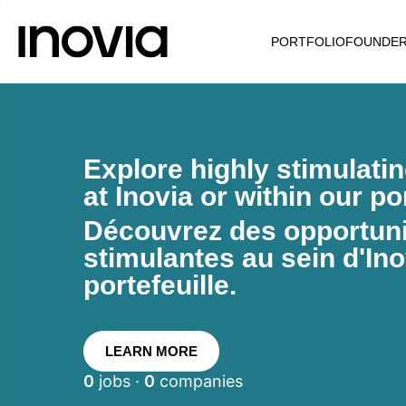
PORTFOLIO
FOUNDE
Explore highly stimulati
at Inovia or within our por
Découvrez des opportunit
stimulantes au sein d'Ino
portefeuille.
LEARN MORE
0
jobs ·
0
companies