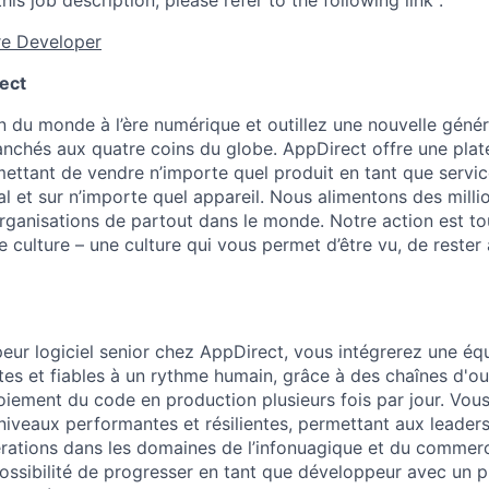
his job description, please refer to the following link :
re Developer
ect
 du monde à l’ère numérique et outillez une nouvelle génér
anchés aux quatre coins du globe. AppDirect offre une pla
ttant de vendre n’importe quel produit en tant que service
al et sur n’importe quel appareil. Nous alimentons des mill
rganisations de partout dans le monde. Notre action est to
e culture – une culture qui vous permet d’être vu, de rester
peur logiciel senior chez AppDirect, vous intégrerez une éq
stes et fiables à un rythme humain, grâce à des chaînes d'o
oiement du code en production plusieurs fois par jour. Vo
niveaux performantes et résilientes, permettant aux leaders 
érations dans les domaines de l’infonuagique et du commerc
possibilité de progresser en tant que développeur avec un p