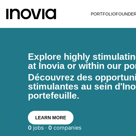
PORTFOLIO
FOUNDE
Explore highly stimulati
at Inovia or within our por
Découvrez des opportunit
stimulantes au sein d'Ino
portefeuille.
LEARN MORE
0
jobs ·
0
companies