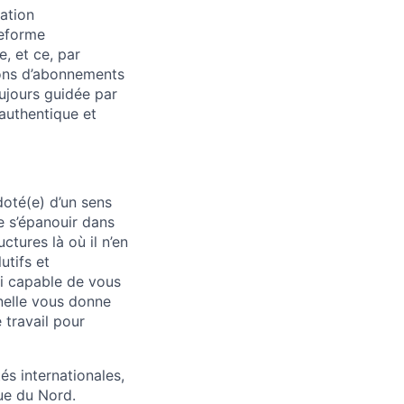
ation
teforme
, et ce, par
ions d’abonnements
ujours guidée par
 authentique et
oté(e) d’un sens
de s’épanouir dans
tures là où il n’en
utifs et
si capable de vous
nelle vous donne
 travail pour
és internationales,
que du Nord.