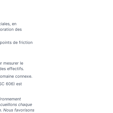
iales, en
oration des
points de friction
ur mesurer le
es effectifs.
 domaine connexe.
SC 606) est
vironnement
accueillons chaque
e. Nous favorisons