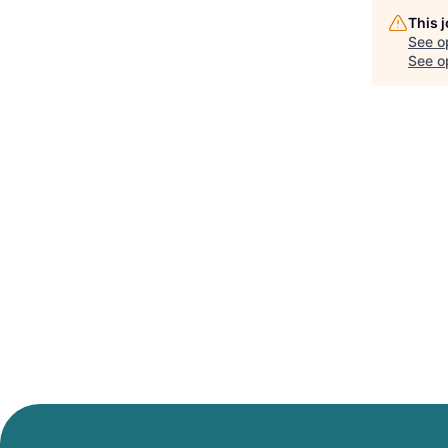
This 
See o
See op