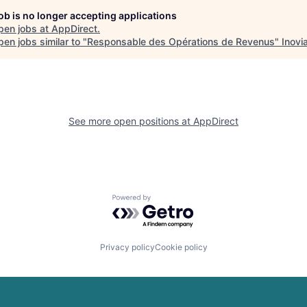
job is no longer accepting applications
pen jobs at
AppDirect
.
en jobs similar to "
Responsable des Opérations de Revenus
"
Inovi
See more open positions at
AppDirect
Powered by Getro.com
Privacy policy
Cookie policy