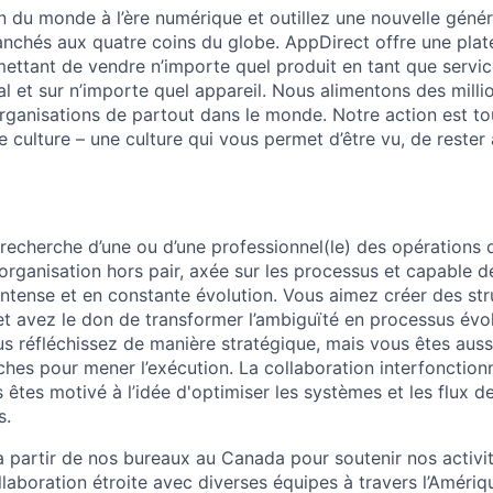
 du monde à l’ère numérique et outillez une nouvelle génér
anchés aux quatre coins du globe. AppDirect offre une pla
ttant de vendre n’importe quel produit en tant que service
al et sur n’importe quel appareil. Nous alimentons des mill
rganisations de partout dans le monde. Notre action est to
e culture – une culture qui vous permet d’être vu, de rester
echerche d’une ou d’une professionnel(le) des opérations d
l’organisation hors pair, axée sur les processus et capable 
tense et en constante évolution. Vous aimez créer des struc
et avez le don de transformer l’ambiguïté en processus évol
us réfléchissez de manière stratégique, mais vous êtes aus
ches pour mener l’exécution. La collaboration interfonction
s êtes motivé à l’idée d'optimiser les systèmes et les flux de
s.
à partir de nos bureaux au Canada pour soutenir nos activit
llaboration étroite avec diverses équipes à travers l’Améri