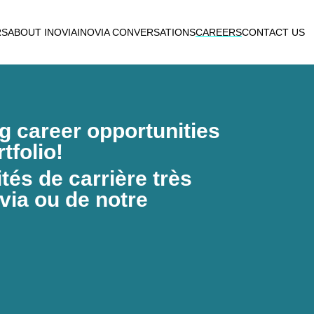
RS
ABOUT INOVIA
INOVIA CONVERSATIONS
CAREERS
CONTACT US
ng career opportunities
tfolio!
és de carrière très
via ou de notre