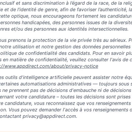
clusif et sans discrimination à l’égard de la race, de la relig
le et de l’identité de genre, afin de favoriser l’authenticité, la
 cette optique, nous encourageons fortement les candidatu
ersonnes handicapées, des personnes issues de la diversité
nres et/ou des personnes aux identités intersectionnelles.
s prenons la protection de la vie privée très au sérieux. P
notre utilisation et notre gestion des données personnelles
 politique de confidentialité des candidats. Pour en savoir pl
 en matière de confidentialité, veuillez consulter l'avis de c
s://www.appdirect.com/about/privacy-notice
 outils d'intelligence artificielle peuvent assister notre éq
ertaines automatisations administratives — toujours sous 
s ne prennent pas de décisions d'embauche ni de décisions
rnant votre candidature – toutes les décisions sont prises
re candidature, vous reconnaissez que vos renseignements
açon. Vous pouvez demander l'accès à vos renseignements o
contactant
privacy@appdirect.com
.