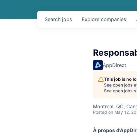
Search
jobs
Explore
companies
Responsab
AppDirect
This job is no 
See open jobs a
See open jobs si
Montreal, QC, Can
Posted
on May 12, 2
À propos d’AppDir