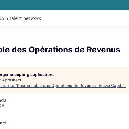
Join talent network
le des Opérations de Revenus
longer accepting applications
t
AppDirect
.
milar to "
Responsable des Opérations de Revenus
"
Inovia Capital
.
ada
026
ect