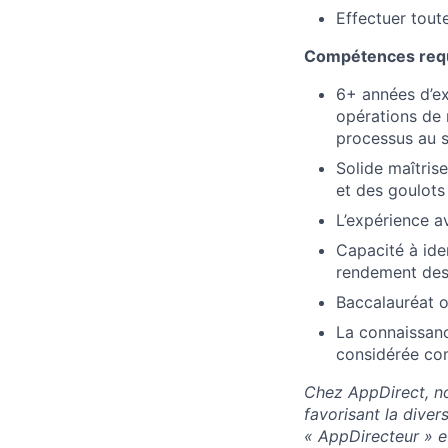
Effectuer tout
Compétences req
6+ années d’ex
opérations de 
processus au s
Solide maîtrise
et des goulots
L’expérience 
Capacité à ide
rendement des p
Baccalauréat o
La connaissan
considérée co
Chez AppDirect, no
favorisant la diver
« AppDirecteur » e