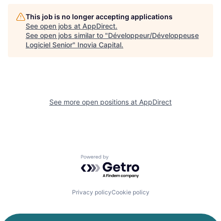
This job is no longer accepting applications
See open jobs at
AppDirect
.
See open jobs similar to "
Développeur/Développeuse
Logiciel Senior
"
Inovia Capital
.
See more open positions at
AppDirect
Powered by Getro.com
Privacy policy
Cookie policy