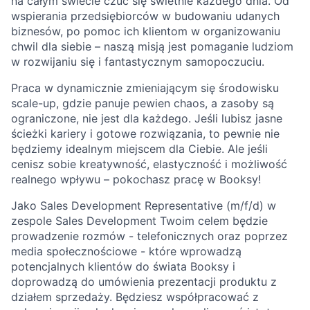
na całym świecie czuć się świetnie każdego dnia. Od
wspierania przedsiębiorców w budowaniu udanych
biznesów, po pomoc ich klientom w organizowaniu
chwil dla siebie – naszą misją jest pomaganie ludziom
w rozwijaniu się i fantastycznym samopoczuciu.
Praca w dynamicznie zmieniającym się środowisku
scale-up, gdzie panuje pewien chaos, a zasoby są
ograniczone, nie jest dla każdego. Jeśli lubisz jasne
ścieżki kariery i gotowe rozwiązania, to pewnie nie
będziemy idealnym miejscem dla Ciebie. Ale jeśli
cenisz sobie kreatywność, elastyczność i możliwość
realnego wpływu – pokochasz pracę w Booksy!
Jako Sales Development Representative (m/f/d) w
zespole Sales Development Twoim celem będzie
prowadzenie rozmów - telefonicznych oraz poprzez
media społecznościowe - które wprowadzą
potencjalnych klientów do świata Booksy i
doprowadzą do umówienia prezentacji produktu z
działem sprzedaży. Będziesz współpracować z