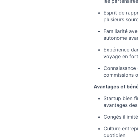
les partenaire
Esprit de rapp
plusieurs sour
Familiarité av
autonome avant
Expérience dan
voyage en fort
Connaissance d
commissions ou
Avantages et béné
Startup bien f
avantages des 
Congés illimit
Culture entrepr
quotidien