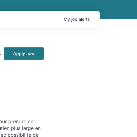
My
job
alerts
s
Apply now
our prendre en
tien plus large en
ec possibilité de