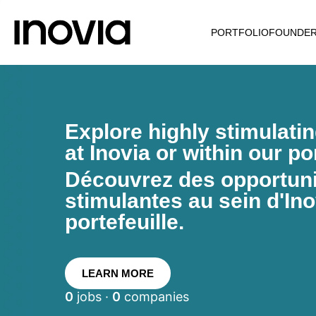
PORTFOLIO
FOUNDE
Explore highly stimulati
at Inovia or within our por
Découvrez des opportunit
stimulantes au sein d'Ino
portefeuille.
LEARN MORE
0
jobs ·
0
companies