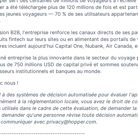
er sert des centaines de millions de voyageurs à l'échelle
r a été téléchargée plus de 120 millions de fois et est par
es jeunes voyageurs — 70 % de ses utilisateurs appartenant
.
sion B2B, l'entreprise renforce les canaux directs de ses pa
its fintech sur leurs sites ou en alimentant des portails de
es incluent aujourd'hui Capital One, Nubank, Air Canada, et
né entreprise la plus innovante dans le secteur du voyage
us de 750 millions USD de capital privé et sommes soutenu
isseurs institutionnels et banques au monde.
c nous !
l à des systèmes de décision automatisée pour évaluer l'ap
ément à la réglementation locale, vous avez le droit de co
 utilisés dans le cadre de cette évaluation, de demander la 
 demander qu'une personne révise toute décision automati
ez communiquer avec
privacy@hopper.com
.
----------------------------------------