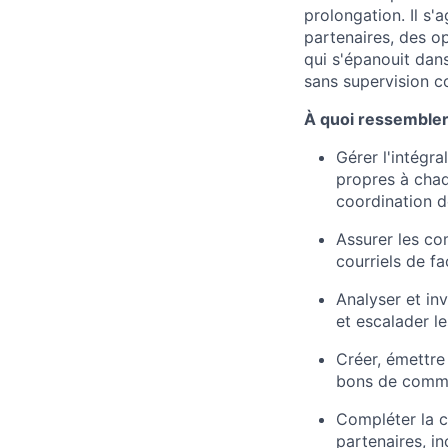
prolongation. Il s'a
partenaires, des op
qui s'épanouit dans
sans supervision co
À quoi ressemblera
Gérer l'intégr
propres à chaq
coordination de
Assurer les co
courriels de f
Analyser et in
et escalader l
Créer, émettre
bons de comman
Compléter la c
partenaires, i