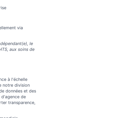
rise
ellement via
ndépendant(e), le
HTS, aux soins de
ce à l'échelle
 notre division
 de données et des
e d'agence de
rter transparence,