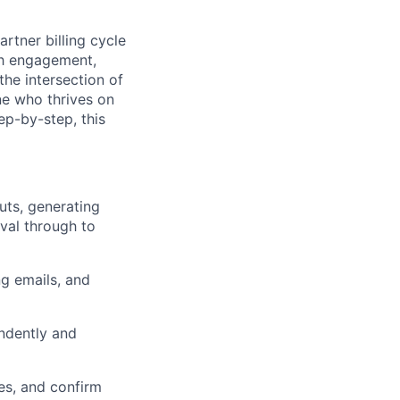
rtner billing cycle
th engagement,
the intersection of
one who thrives on
ep-by-step, this
uts, generating
oval through to
g emails, and
endently and
ces, and confirm