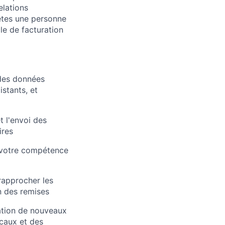
elations
 êtes une personne
le de facturation
 des données
istants, et
t l'envoi des
ires
e votre compétence
 rapprocher les
n des remises
ration de nouveaux
scaux et des