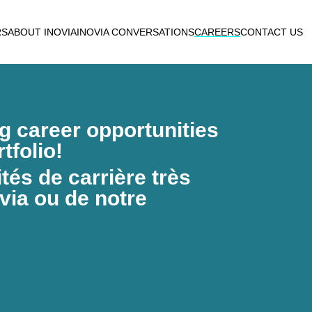
RS
ABOUT INOVIA
INOVIA CONVERSATIONS
CAREERS
CONTACT US
ng career opportunities
tfolio!
és de carrière très
via ou de notre